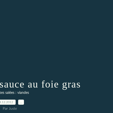
sauce au foie gras
es salées : viandes
8.12.2012
…
Par Juste