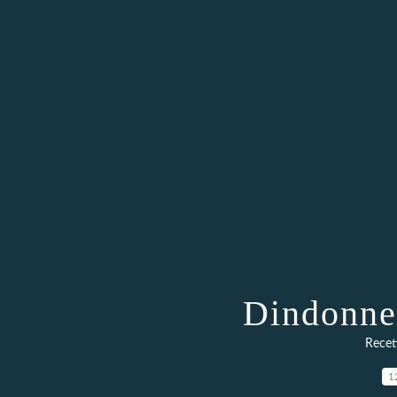
Dindonne
Recett
1