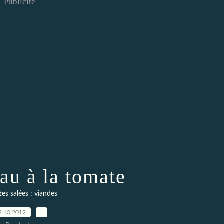
Publicité
au à la tomate
es salées : viandes
2.10.2012
…