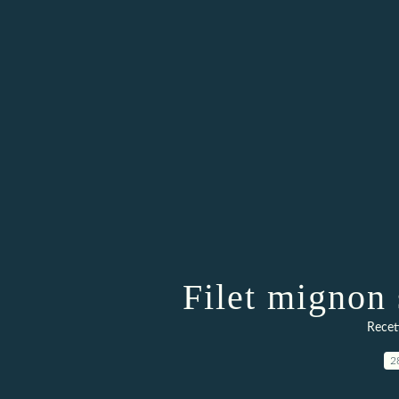
Filet mignon 
Recett
2