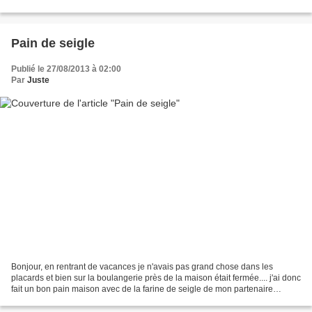
celle que l'on préfère...
Pain de seigle
Publié le 27/08/2013 à 02:00
Par
Juste
Bonjour, en rentrant de vacances je n'avais pas grand chose dans les
placards et bien sur la boulangerie près de la maison était fermée.... j'ai donc
fait un bon pain maison avec de la farine de seigle de mon partenaire
Farin'UP et je peux vous dire qu'on...