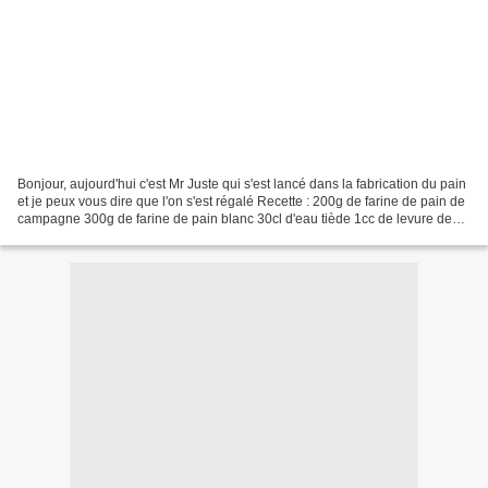
Bonjour, aujourd'hui c'est Mr Juste qui s'est lancé dans la fabrication du pain
et je peux vous dire que l'on s'est régalé Recette : 200g de farine de pain de
campagne 300g de farine de pain blanc 30cl d'eau tiède 1cc de levure de
boulanger 12g de sel...