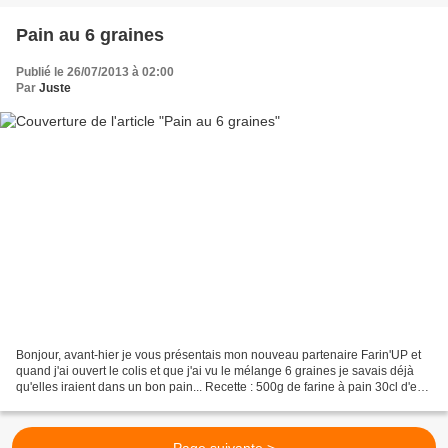
Pain au 6 graines
Publié le 26/07/2013 à 02:00
Par
Juste
Bonjour, avant-hier je vous présentais mon nouveau partenaire Farin'UP et
quand j'ai ouvert le colis et que j'ai vu le mélange 6 graines je savais déjà
qu'elles iraient dans un bon pain... Recette : 500g de farine à pain 30cl d'eau
1.5 cc de sel 1 sachet...