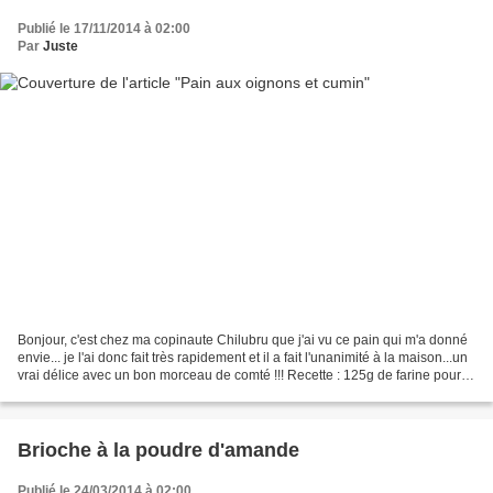
Publié le 17/11/2014 à 02:00
Par
Juste
Bonjour, c'est chez ma copinaute Chilubru que j'ai vu ce pain qui m'a donné
envie... je l'ai donc fait très rapidement et il a fait l'unanimité à la maison...un
vrai délice avec un bon morceau de comté !!! Recette : 125g de farine pour
pain blanc 125g...
Brioche à la poudre d'amande
Publié le 24/03/2014 à 02:00