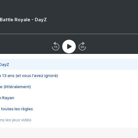
 Battle Royale - DayZ
 DayZ
 a 13 ans (et vous l'avez ignoré)
e (littéralement)
im Rayan
 toutes les règles
s les jeux vidéo
us choquant de Rockstar ? - Le scandale BULLY