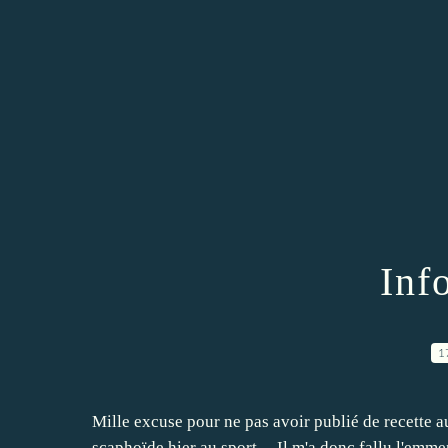
Inf
1
Mille excuse pour ne pas avoir publié de recette a
scaphoïde hier au sport.... Il m'a donc fallu l'emmen