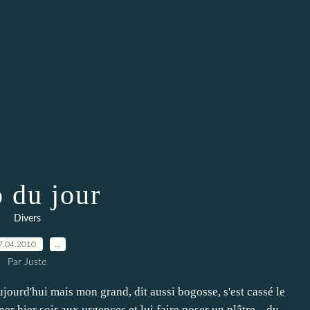
o du jour
Divers
7.04.2010
…
Par Juste
ujourd'hui mais mon grand, dit aussi bogosse, s'est cassé le
er hier soir aux urgences et lui faire poser un plâtre....du