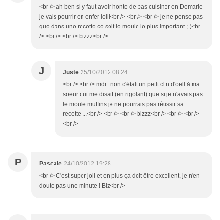
<br /> ah ben si y faut avoir honte de pas cuisiner en Demarle
je vais pourrir en enfer lolll<br /> <br /> <br /> je ne pense pas
que dans une recette ce soit le moule le plus important ;-)<br
/> <br /> <br /> bizzz<br />
J
Juste
25/10/2012 08:24
<br /> <br /> mdr...non c'était un petit clin d'oeil à ma
soeur qui me disait (en rigolant) que si je n'avais pas
le moule muffins je ne pourrais pas réussir sa
recette....<br /> <br /> <br /> bizzz<br /> <br /> <br />
<br />
P
Pascale
24/10/2012 19:28
<br /> C'est super joli et en plus ça doit être excellent, je n'en
doute pas une minute ! Biz<br />