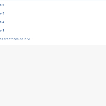
e 6
e 5
e 4
e 3
s créatrices de la VF !
e 2
e 1
e Mektoub My Love arrive enfin ! Rencontre avec Shaïn Boumedine et Sal
i : après Toni en famille
elle réalise le bouleversant Dites lui que je l'aime
ais ! Rencontre autour de Vie privée de Rebecca Zlotowski
 de Marguerite, Grave... Rencontre avec Ella Rumpf