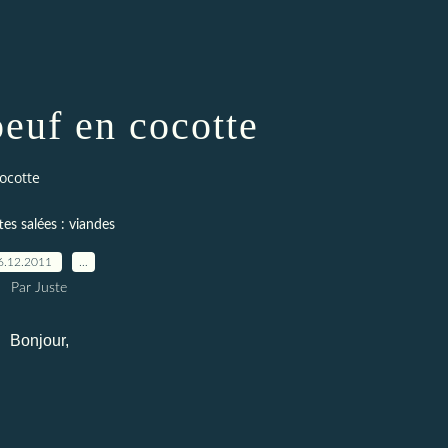
oeuf en cocotte
ocotte
es salées : viandes
6.12.2011
…
Par Juste
Bonjour,