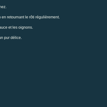
nnez.
 en retournant le rôti régulièrement.
sauce et les oignons.
un pur délice.