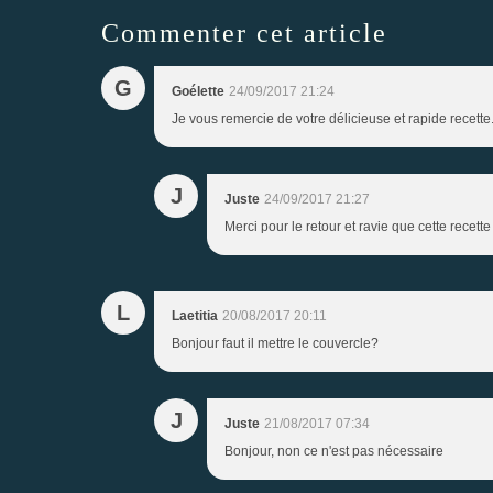
Commenter cet article
G
Goélette
24/09/2017 21:24
Je vous remercie de votre délicieuse et rapide recet
J
Juste
24/09/2017 21:27
Merci pour le retour et ravie que cette recette
L
Laetitia
20/08/2017 20:11
Bonjour faut il mettre le couvercle?
J
Juste
21/08/2017 07:34
Bonjour, non ce n'est pas nécessaire