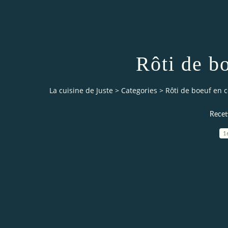
Rôti de b
La cuisine de Juste
>
Categories
>
Rôti de boeuf en c
Recett
1