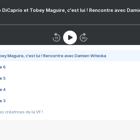
 DiCaprio et Tobey Maguire, c'est lui ! Rencontre avec Dam
bey Maguire, c'est lui ! Rencontre avec Damien Witecka
e 6
e 5
e 4
e 3
s créatrices de la VF !
e 2
e 1