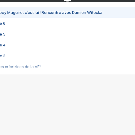
bey Maguire, c'est lui ! Rencontre avec Damien Witecka
e 6
e 5
e 4
e 3
s créatrices de la VF !
e 2
e 1
e Mektoub My Love arrive enfin ! Rencontre avec Shaïn Boumedine et Sal
i : après Toni en famille
elle réalise le bouleversant Dites lui que je l'aime
ais ! Rencontre autour de Vie privée de Rebecca Zlotowski