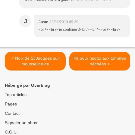
<br /> Comme elle est gourmande cette crème...<br />
J
Juste
28/01/2013 09:39
<br /> <br /> je confirme ;)<br /> <br /> <br /> <br />
< Noix de St Jacques sur
Kit pour risotto aux tomates
mousseline de
séchées >
topinambours
Hébergé par Overblog
Top articles
Pages
Contact
Signaler un abus
C.G.U.