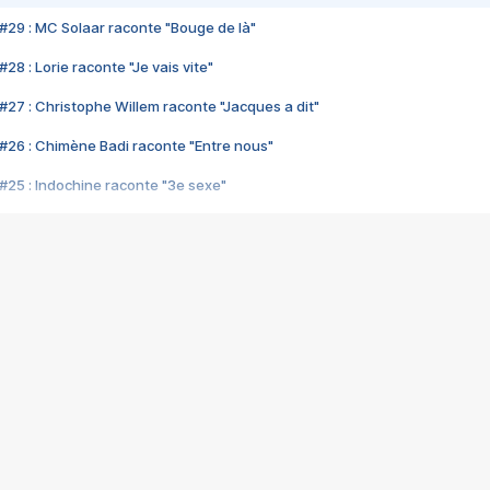
#29 : MC Solaar raconte "Bouge de là"
28 : Lorie raconte "Je vais vite"
#27 : Christophe Willem raconte "Jacques a dit"
#26 : Chimène Badi raconte "Entre nous"
#25 : Indochine raconte "3e sexe"
#24 : Zaho raconte "C'est chelou"
#23 : Patrick Bruel raconte "Au café des délices"
#22 : Kyo raconte "Le chemin"
#21 : Nolwenn Leroy raconte "Cassé"
#20 : Patrick Hernandez raconte "Born to be alive"
#19 : Lorie raconte "Près de moi"
#18 : Michael Jones raconte "A nos actes manqués" (avec Jean-Jacque