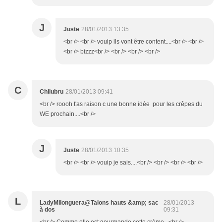
J
Juste
28/01/2013 13:35
<br /> <br /> vouip ils vont être content....<br /> <br />
<br /> bizzz<br /> <br /> <br /> <br />
C
Chilubru
28/01/2013 09:41
<br /> roooh t'as raison c une bonne idée pour les crêpes du
WE prochain....<br />
J
Juste
28/01/2013 10:35
<br /> <br /> vouip je sais....<br /> <br /> <br /> <br />
L
LadyMilonguera@Talons hauts &amp; sac
28/01/2013
à dos
09:31