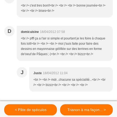
<br /> c'est tres bon!!<br /> <br /> <br /> bonne journée<br />
<br /> <br /> bises<br />
D
domicuisine
18/04/2012 07:58
<br /> pfff ça a l'air si simple et pourtant je les foire à chaque
fois lolll<br /> <br /> <br /> moi j'suis faite pour faire des
dessins en mayonnaise gélifiée sur des terrines en forme
de'oeuf de Pâques ;-)<br /> <br /> <br /> bizzz<br />
J
Juste
18/04/2012 11:04
<br /> <br /> mdr...chacune sa spécialité...<br /> <br
/> <br /> bizzz<br /> <br /> <br /> <br />
< Pâte de spéculos
Trianon à ma façon... >