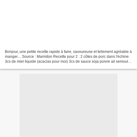
Bonjour, une petite recette rapide à faire, savoureuse et tellement agréable à
manger.... Source : Marmiton Recette pour 2 : 2 côtes de porc dans l'échine
3cs de miel liquide (acacias pour moi) 3cs de sauce soja poivre ail semoule
Dans un plat creux,...