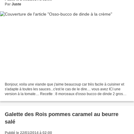
Par
Juste
Bonjour, voila une viande que j'aime beaucoup car très facile à cuisiner et
s'adapte à toutes les sauces...c'est le cas de le dire.... vous avez ICI une
version à la tomate.... Recette : 8 morceaux d'osso bucco de dinde 2 gros
oignons 25cl de vin blanc...
Galette des Rois pommes caramel au beurre
salé
Publié le 22/01/2014 à 02:00