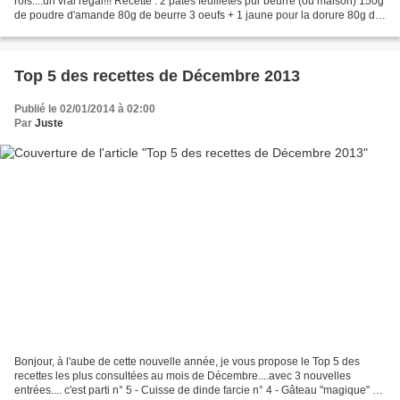
rois....un vrai régal!!! Recette : 2 pâtes feuilletés pur beurre (ou maison) 150g
de poudre d'amande 80g de beurre 3 oeufs + 1 jaune pour la dorure 80g de
sucre 2 poires au sirop...
Top 5 des recettes de Décembre 2013
Publié le 02/01/2014 à 02:00
Par
Juste
Bonjour, à l'aube de cette nouvelle année, je vous propose le Top 5 des
recettes les plus consultées au mois de Décembre....avec 3 nouvelles
entrées.... c'est parti n° 5 - Cuisse de dinde farcie n° 4 - Gâteau "magique" au