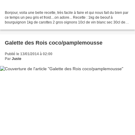
Bonjour, voila une belle recette, très facile à faire et qui nous fait du bien par
ce temps un peu gris et froid....on adore... Recette : 1kg de beouf à
bourguignon 1kg de carottes 2 gros oignons 10cl de vin blanc sec 30cl de
bouillon de boeuf sel poivre...
Galette des Rois coco/pamplemousse
Publié le 13/01/2014 à 02:00
Par
Juste